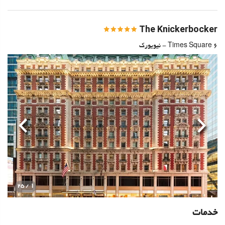
The Knickerbocker
6 Times Square - نیویورک
قبلی
بعدی
1
/ 25
خدمات