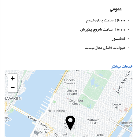
عمومی
12:00 ساعت پایان خروج
15:00 :ساعت شروع پذیرش
آسانسور
حیوانات خانگی مجاز نیست
غذا و نوشیدنی
خدمات بیشتر
رستوران آلاکارته
+
بار
−
On-site coffee house
خدمات پذیرش
24-Hour Front Desk
انبار چمدان