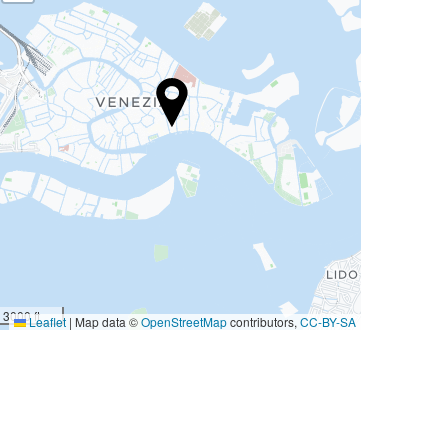
3000 ft
Leaflet
|
Map data ©
OpenStreetMap
contributors,
CC-BY-SA