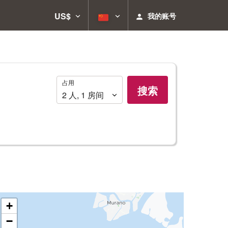
US$
我的账号
占
占用
搜索
用
2
人
,
1
房间
+
−