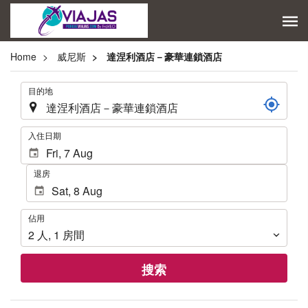
Home
威尼斯
達涅利酒店－豪華連鎖酒店
.
目的地
.
入住日期
退房
佔
佔用
用
2
人
,
1
房間
搜索