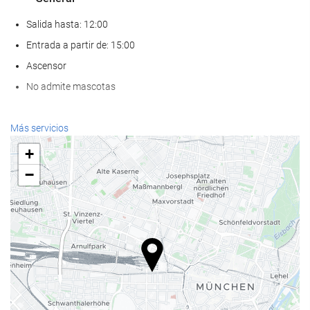
Salida hasta: 12:00
Entrada a partir de: 15:00
Ascensor
No admite mascotas
Bienestar
Más servicios
Spa
+
Hammam
−
Sauna
Gimnasio
Servicios de recepción
Recepción 24 horas
Guardaequipaje