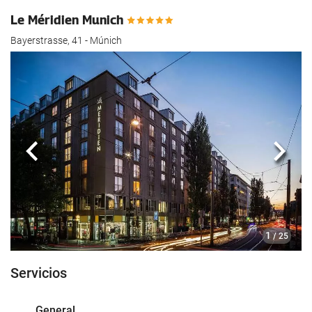
Le Méridien Munich
Bayerstrasse, 41 - Múnich
Anterior
Sigui
1
/ 25
Servicios
General