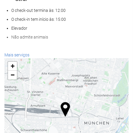
O check-out termina às: 12:00
O check-in tem início às: 15:00
Elevador
Não admite animais
Bem-estar
Mais serviços
Spa
+
Banho turco
−
Sauna
Ginásio
Serviços de receção
Recepção disponível 24 horas
Sala para bagagem