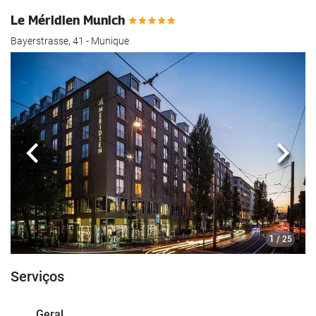
Le Méridien Munich
Bayerstrasse, 41 - Munique
Anterior
Segui
1
/ 25
Serviços
Geral