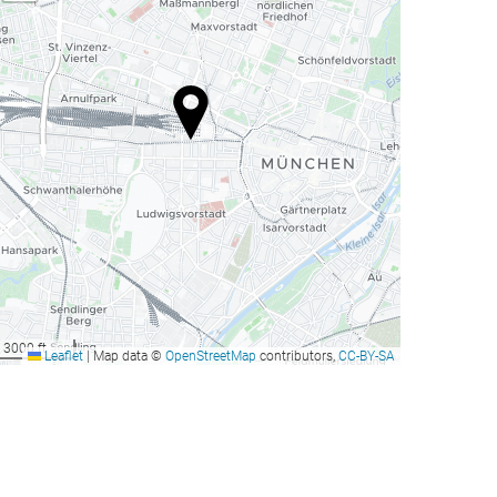
3000 ft
Leaflet
|
Map data ©
OpenStreetMap
contributors,
CC-BY-SA