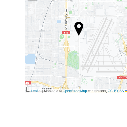
5000 ft
|
Map data ©
OpenStreetMap
contributors,
CC-BY-SA
Leaflet