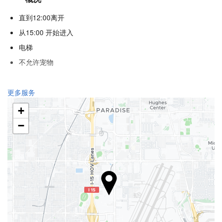
直到12:00离开
从15:00 开始进入
电梯
不允许宠物
食品与饮品
更多服务
单点餐厅
+
酒巴
−
内部咖啡店
健康
水疗中心
土耳其浴
健身房