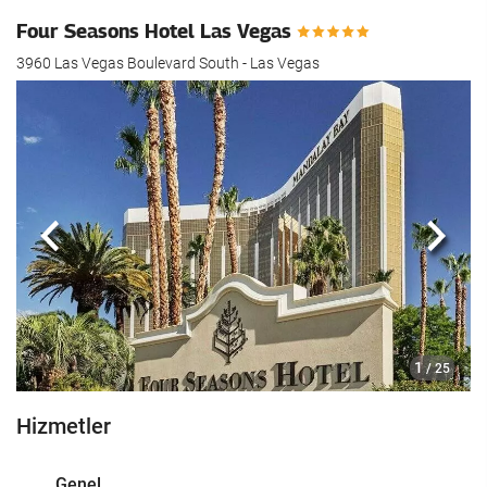
Four Seasons Hotel Las Vegas
3960 Las Vegas Boulevard South - Las Vegas
Önceki
Sonra
1
/ 25
Hizmetler
Genel