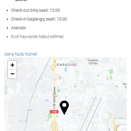
Check-out bitiş saati: 12:00
Check-in başlangıç saati: 15:00
Asansör
Evcil hayvanlar kabul edilmez
Yiyecek ve içecek
Daha fazla hizmet
À la carte restoran
+
Bar
−
Tesis bünyesinde kafe
SaÄlÄ±k
Spa
Türk hamamı/buhar banyosu
Spor salonu