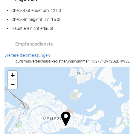
Check-Out endet um: 12:00
Check-In beginnt um: 15:00
Haustiere nicht erlaubt
Empfangsdienste
24-Stunden-Rezeption
Weitere dienstleistungen
Tourismusverzeichniss-Registrierungsnummer: IT027042A12GZDNWSZ
Gepäckaufbewahrung
+
Nahrungsmittel und Getränke
−
À-la-carte-Restaurant
Bar
Geschäftseinrichtungen
Geschäftszentrum