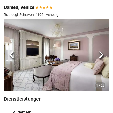
Danieli, Venice
Riva degli Schiavoni 4196 - Venedig
Zurück
Näch
1
/ 25
Dienstleistungen
Allgemein