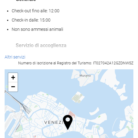
Check-out fino alle: 12:00
Check-in dalle: 15:00
Non sono ammessi animali
Servizio di accoglienza
reception 24 ore su 24
Altri servizi
Numero di iscrizione al Registro del Turismo: IT027042A12GZDNWSZ
deposito bagagli
+
Pasto e bevanda
−
Ristorante à la carte
Bar
Strutture business
Centro business