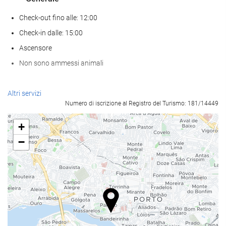
Check-out fino alle: 12:00
Check-in dalle: 15:00
Ascensore
Non sono ammessi animali
Benessere
Altri servizi
Numero di iscrizione al Registro del Turismo: 181/14449
Spa
hammam
+
Sauna
−
Palestra
Pasto e bevanda
Ristorante à la carte
Bar