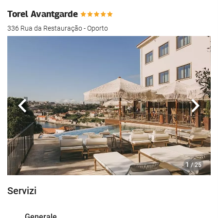
Torel Avantgarde
336 Rua da Restauração - Oporto
Anteriore
Segu
1
/ 25
Servizi
Generale