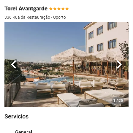
Torel Avantgarde
336 Rua da Restauração - Oporto
Anterior
Sigui
1
/ 25
Servicios
General