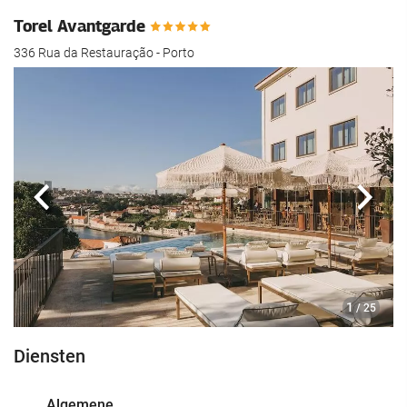
Torel Avantgarde
336 Rua da Restauração - Porto
Vorige
Volg
1
/ 25
Diensten
Algemene