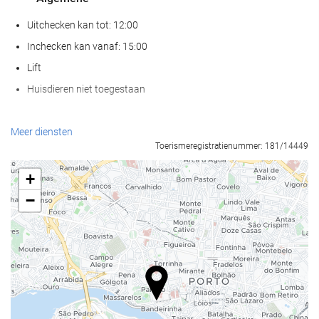
Uitchecken kan tot: 12:00
Inchecken kan vanaf: 15:00
Lift
Huisdieren niet toegestaan
Wellness
Meer diensten
Toerismeregistratienummer: 181/14449
Spa
Hamam
+
Sauna
−
Gymzaal
Eten en drinken
À-la-carterestaurant
Bar