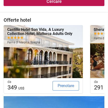
Cercare
Offerte hotel
Castillo Hotel Son Vida, A Luxury
Sherato
Collection Hotel, Mallorca Adults Only
Palma di M
Palma di Maiorca, Spagna
da
da
Prenotare
349
291
US$
U