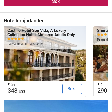
Sök
Hotellerbjudanden
Castillo Hotel Son Vida, A Luxury
Sherato
Collection Hotel, Mallorca Adults Only
Palma de M
Palma de Mallorca, Spanien
Från
Från
Boka
348
290
US$
U