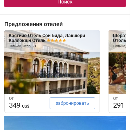
Поиск
Предложения отелей
Кастийо Отель Сон Бида, Лакшери
Шерато
Коллекшн Отель
Отель
Пальма, Испания
Пальма, И
От
От
забронировать
349
291
US$
U