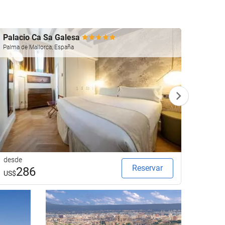
Palacio Ca Sa Galesa
Gpro 
Palma de Mallorca, España
Palma d
desde
desde
Reservar
286
1
US$
US$