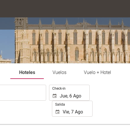
Hoteles
Vuelos
Vuelo + Hotel
.
Check-in
Salida