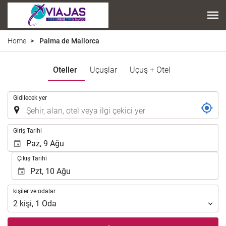
Home
Palma de Mallorca
Oteller
Uçuşlar
Uçuş + Otel
.
Gidilecek yer
.
Giriş Tarihi
Çıkış Tarihi
kişiler
kişiler ve odalar
ve
2
kişi
,
1
Oda
odalar