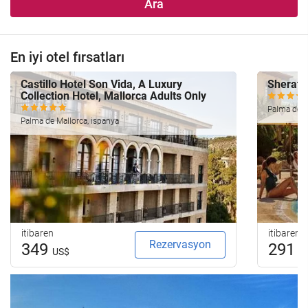
Ara
En iyi otel fırsatları
Castillo Hotel Son Vida, A Luxury
Sherato
Collection Hotel, Mallorca Adults Only
Palma de M
Palma de Mallorca, ispanya
itibaren
itibaren
Rezervasyon
349
291
US$
U