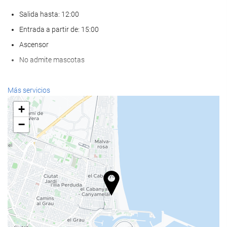
Salida hasta: 12:00
Entrada a partir de: 15:00
Ascensor
No admite mascotas
Bienestar
Más servicios
Spa
+
Hammam
−
Sauna
Gimnasio
Comida y bebida
Restaurante a la carta
Bar
Cafetera en zonas comunes