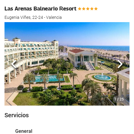
hotel.
Las Arenas Balneario Resort
Eugenia Viñes, 22-24 - Valencia
Anterior
Sigui
1
/ 25
Servicios
General