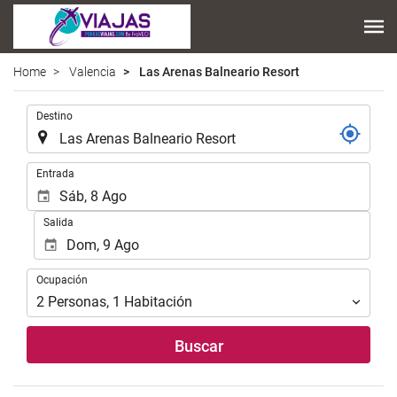
Home
Valencia
Las Arenas Balneario Resort
Introduzca
Destino
el
lugar
de
Introduzca
Entrada
destino
las
en
fechas
Salida
el
de
que
inicio
realizar
y
Ocupación
la
Ocupación
fin
búsqueda
para
2
Personas
,
1
Habitación
de
realizar
su
la
Buscar
alojamiento..
búsqueda
de
su