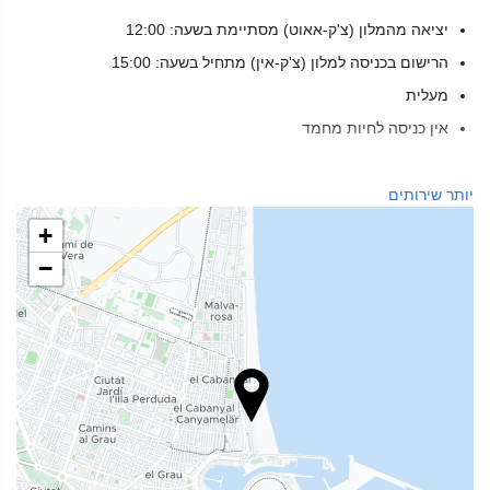
יציאה מהמלון (צ'ק-אאוט) מסתיימת בשעה: 12:00
הרישום בכניסה למלון (צ'ק-אין) מתחיל בשעה: 15:00
מעלית
אין כניסה לחיות מחמד
בריאות
יותר שירותים
ספא
+
חמאם
−
סאונה
מכון כושר
מזון ומשקאות
מסעדת א־לה־קארט
בר
בית קפה באתר