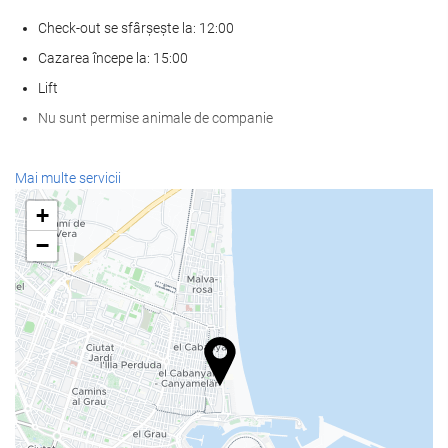
Check-out se sfârșește la: 12:00
Cazarea începe la: 15:00
Lift
Nu sunt permise animale de companie
SPA
Mai multe servicii
Spa
+
baie turcească/baie de aburi
−
Saună
Sală de fitness
Mâncare și băuturi
Restaurant à la carte
Bar
cafenea la proprietate