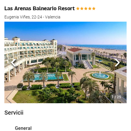
Las Arenas Balneario Resort
Eugenia Viñes, 22-24 - Valencia
Anterioară
Urmă
1
/ 25
Servicii
General