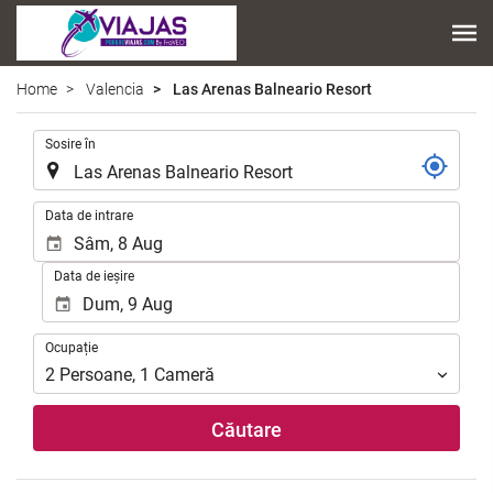
Home
Valencia
Las Arenas Balneario Resort
.
Sosire în
.
Data de intrare
Data de ieșire
Ocupație
Ocupație
2
Persoane
,
1
Cameră
Căutare