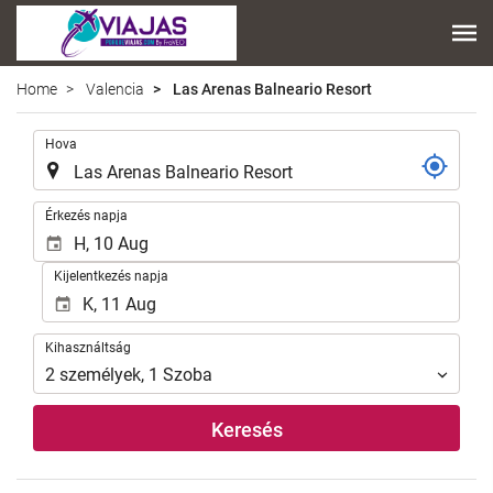
Home
Valencia
Las Arenas Balneario Resort
.
Hova
.
Érkezés napja
Kijelentkezés napja
Kihasználtság
Kihasználtság
2
személyek
,
1
Szoba
Keresés