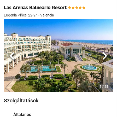
Las Arenas Balneario Resort
Eugenia Viñes, 22-24 - Valencia
Előző
köve
1
/ 25
Szolgáltatások
Általános