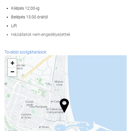
Kilépés 12:00-ig
Belépés 15:00 órától
Lift
Háziállatok nem engedélyezettek
Wellness
További szolgáltatások
Spa
+
törökfürdő | gőzfürdő
−
Szauna
Konditerem
Étel és ital
À la carte étterem
Bár
kávézó a helyszínen