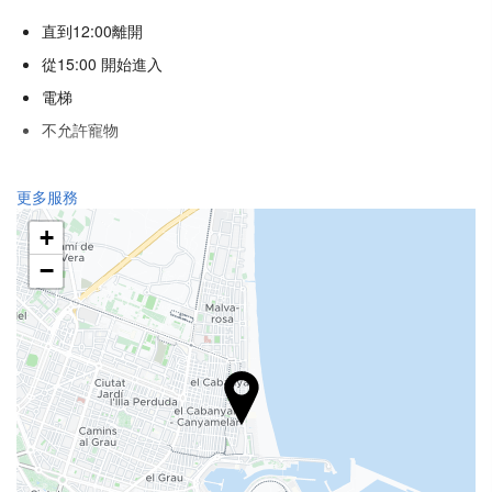
直到12:00離開
從15:00 開始進入
電梯
不允許寵物
健康
更多服務
水療中心
+
土耳其浴
−
三溫暖
健身房
食品與飲品
單點餐廳
酒巴
館內咖啡店