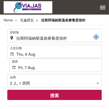
Home
瓦倫西瓦
拉斯阿瑞納斯溫泉療養度假村
.
目的地
.
入住日期
退房
佔
佔用
用
2
人
,
1
房間
搜索