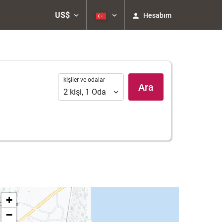
US$
Hesabım
kişiler
kişiler ve odalar
Ara
ve
2
kişi
,
1
Oda
odalar
+
−