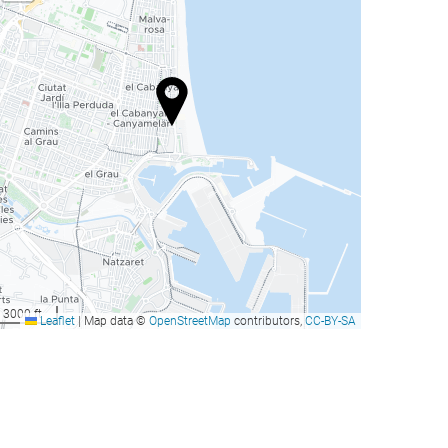
3000 ft
Leaflet
|
Map data ©
OpenStreetMap
contributors,
CC-BY-SA